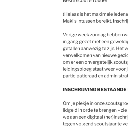
Beste scout en ouder
(Helaas is het maximale leden
Maki’s
intussen bereikt. Inschri
Vorige week zondag hebben we
in gang gezet met een geweldi
getallen aanwezig te zijn. Het
verwelkomen van nieuwe gezic
om er een onvergetelijk scouts
leidingsploeg staat weer voor j
participatieraad en administra
INSCHRIJVING BESTAANDE
Om je plekje in onze scoutsgro
lidgeld in orde te brengen – z
we aan een digitaal (her)insch
tegen volgend scoutsjaar te v