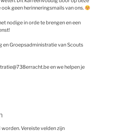
en weten. Dit kan eenvoudig door op deze
je ook geen herinneringsmails van ons.
 het nodige in orde te brengen en een
enst!
ng en Groepsadministratie van Scouts
tratie@738erracht.be en we helpen je
n
d worden.
Vereiste velden zijn