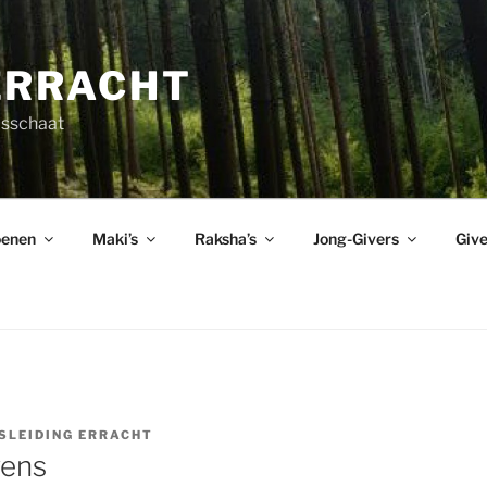
ERRACHT
asschaat
enen
Maki’s
Raksha’s
Jong-Givers
Give
SLEIDING ERRACHT
vens