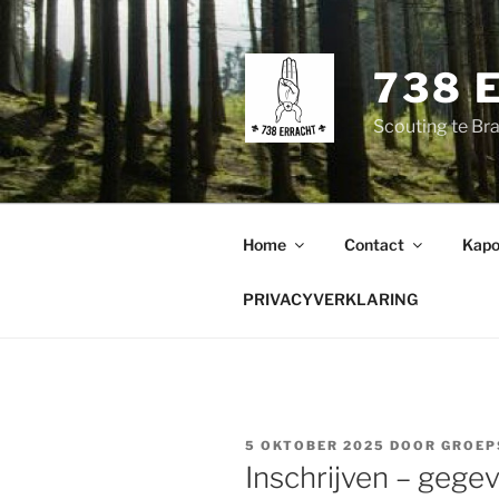
Spring
naar
de
738 
inhoud
Scouting te Br
Home
Contact
Kapo
PRIVACYVERKLARING
GEPLAATST
5 OKTOBER 2025
DOOR
GROEP
OP
Inschrijven – gege