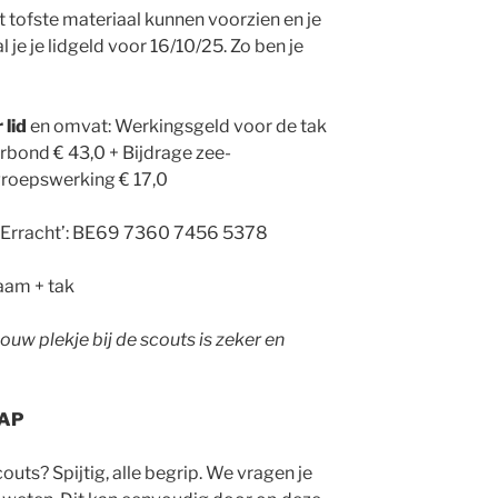
 tofste materiaal kunnen voorzien en je
 je je lidgeld voor 16/10/25. Zo ben je
 lid
en omvat: Werkingsgeld voor de tak
erbond € 43,0 + Bijdrage zee-
groepswerking € 17,0
Erracht’: BE69 7360 7456 5378
aam + tak
jouw plekje bij de scouts is zeker en
HAP
outs? Spijtig, alle begrip. We vragen je