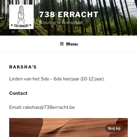
Spring
naar
738 ERRACHT
de
Scouting te Brasschaat
inhoud
Menu
RAKSHA’S
Leden van het 5de – 6de leerjaar (10-12 jaar).
Contact
Email: rakshas@738erracht.be