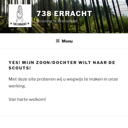
Spring
naar
738 ERRACHT
de
Scouting te Brasschaat
inhoud
Menu
YES! MIJN ZOON/DOCHTER WILT NAAR DE
SCOUTS!
Met deze site proberen wij u wegwijs te maken in onze
werking.
Van harte welkom!