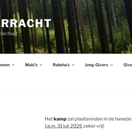
ERRACHT
asschaat
enen
Maki’s
Raksha’s
Jong-Givers
Give
Het
kamp
zal plaatsvinden in de tweede h
t.e.m. 31 juli 2026
zeker vrij!