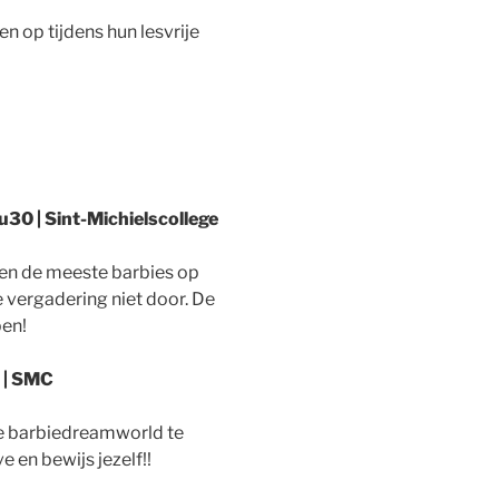
n op tijdens hun lesvrije
u30 | Sint-Michielscollege
ien de meeste barbies op
e vergadering niet door. De
pen!
 | SMC
 de barbiedreamworld te
e en bewijs jezelf!!