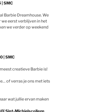
6
| SMC
eal Barbie Dreamhouse. We
we eerst verblijven in het
kken we verder op weekend
0 |
SMC
meest creatieve Barbie is!
e… of verras je ons met iets
 naar wat jullie ervan maken
0| Sint-Michielscollege