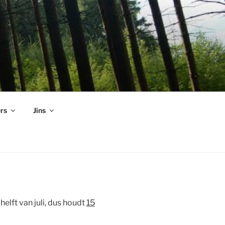
rs
Jins
elft van juli, dus houdt
15