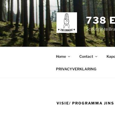
Spring
naar
de
738 
inhoud
Scouting te Br
Home
Contact
Kapo
PRIVACYVERKLARING
VISIE/ PROGRAMMA JINS